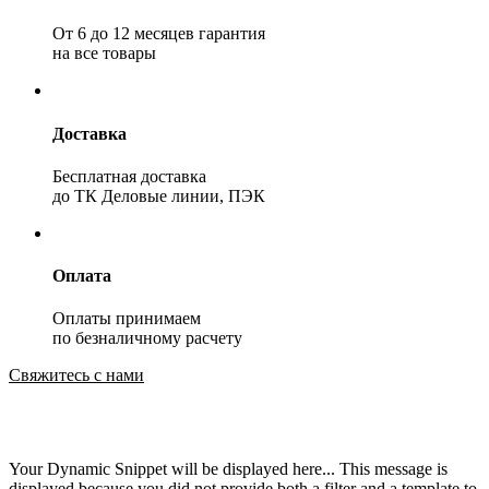
От 6 до 12 месяцев гарантия
на все товары
Доставка
Бесплатная доставка
до ТК Деловые линии, ПЭК
Оплата
Оплаты принимаем
по безналичному расчету
Свяжитесь с нами
Your Dynamic Snippet will be displayed here... This message is
displayed because you did not provide both a filter and a template to