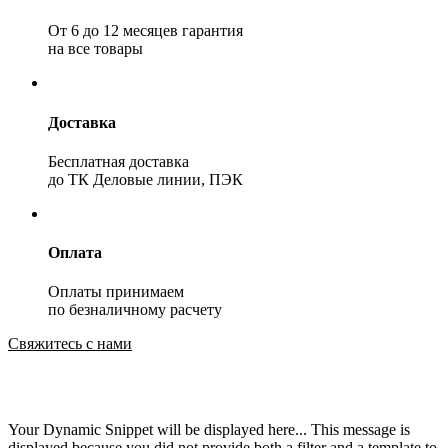
От 6 до 12 месяцев гарантия
на все товары
Доставка
Бесплатная доставка
до ТК Деловые линии, ПЭК
Оплата
Оплаты принимаем
по безналичному расчету
Свяжитесь с нами
Your Dynamic Snippet will be displayed here... This message is
displayed because you did not provide both a filter and a template to