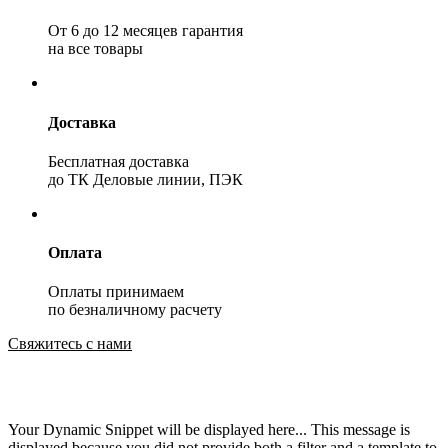
От 6 до 12 месяцев гарантия
на все товары
Доставка
Бесплатная доставка
до ТК Деловые линии, ПЭК
Оплата
Оплаты принимаем
по безналичному расчету
Свяжитесь с нами
Your Dynamic Snippet will be displayed here... This message is
displayed because you did not provide both a filter and a template to