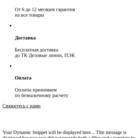
От 6 до 12 месяцев гарантия
на все товары
Доставка
Бесплатная доставка
до ТК Деловые линии, ПЭК
Оплата
Оплаты принимаем
по безналичному расчету
Свяжитесь с нами
Your Dynamic Snippet will be displayed here... This message is
displayed because you did not provide both a filter and a template to