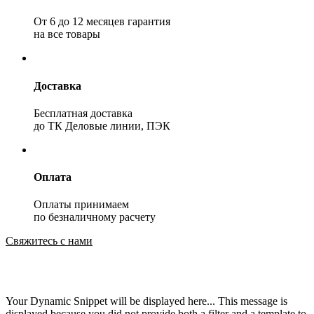
От 6 до 12 месяцев гарантия
на все товары
Доставка
Бесплатная доставка
до ТК Деловые линии, ПЭК
Оплата
Оплаты принимаем
по безналичному расчету
Свяжитесь с нами
Your Dynamic Snippet will be displayed here... This message is
displayed because you did not provide both a filter and a template to