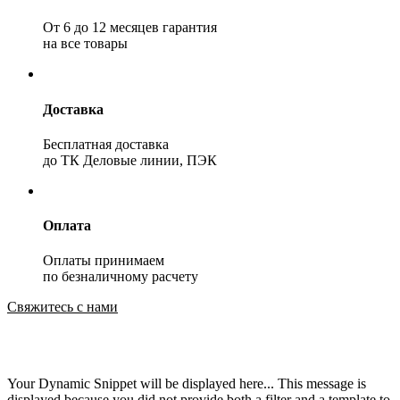
От 6 до 12 месяцев гарантия
на все товары
Доставка
Бесплатная доставка
до ТК Деловые линии, ПЭК
Оплата
Оплаты принимаем
по безналичному расчету
Свяжитесь с нами
Your Dynamic Snippet will be displayed here... This message is
displayed because you did not provide both a filter and a template to