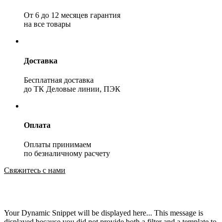
От 6 до 12 месяцев гарантия
на все товары
Доставка
Бесплатная доставка
до ТК Деловые линии, ПЭК
Оплата
Оплаты принимаем
по безналичному расчету
Свяжитесь с нами
Your Dynamic Snippet will be displayed here... This message is
displayed because you did not provide both a filter and a template to