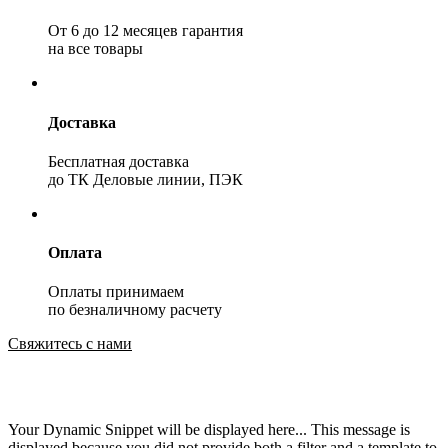
От 6 до 12 месяцев гарантия
на все товары
Доставка
Бесплатная доставка
до ТК Деловые линии, ПЭК
Оплата
Оплаты принимаем
по безналичному расчету
Свяжитесь с нами
Your Dynamic Snippet will be displayed here... This message is
displayed because you did not provide both a filter and a template to