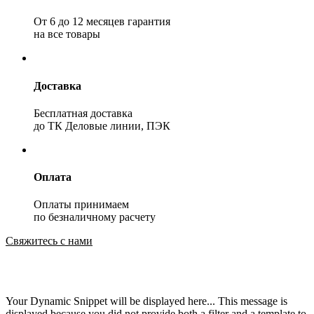
От 6 до 12 месяцев гарантия
на все товары
Доставка
Бесплатная доставка
до ТК Деловые линии, ПЭК
Оплата
Оплаты принимаем
по безналичному расчету
Свяжитесь с нами
Your Dynamic Snippet will be displayed here... This message is
displayed because you did not provide both a filter and a template to