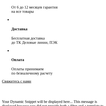
От 6 до 12 месяцев гарантия
на все товары
Доставка
Бесплатная доставка
до ТК Деловые линии, ПЭК
Оплата
Оплаты принимаем
по безналичному расчету
Свяжитесь с нами
Your Dynamic Snippet will be displayed here... This message is
displayed because you did not provide both a filter and a template to