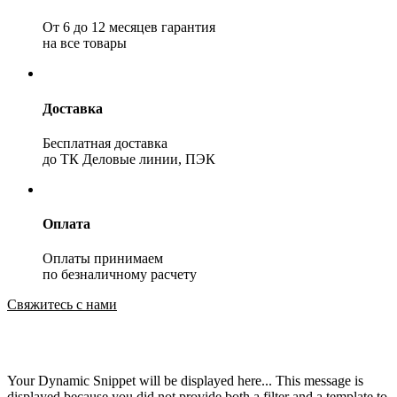
От 6 до 12 месяцев гарантия
на все товары
Доставка
Бесплатная доставка
до ТК Деловые линии, ПЭК
Оплата
Оплаты принимаем
по безналичному расчету
Свяжитесь с нами
Your Dynamic Snippet will be displayed here... This message is
displayed because you did not provide both a filter and a template to