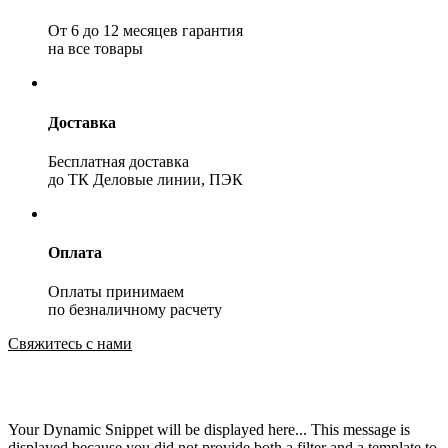
От 6 до 12 месяцев гарантия
на все товары
Доставка
Бесплатная доставка
до ТК Деловые линии, ПЭК
Оплата
Оплаты принимаем
по безналичному расчету
Свяжитесь с нами
Your Dynamic Snippet will be displayed here... This message is
displayed because you did not provide both a filter and a template to