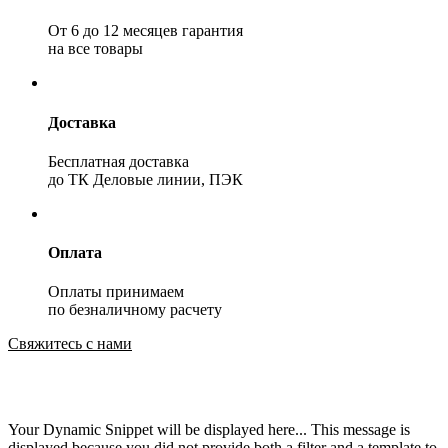
От 6 до 12 месяцев гарантия
на все товары
Доставка
Бесплатная доставка
до ТК Деловые линии, ПЭК
Оплата
Оплаты принимаем
по безналичному расчету
Свяжитесь с нами
Your Dynamic Snippet will be displayed here... This message is
displayed because you did not provide both a filter and a template to