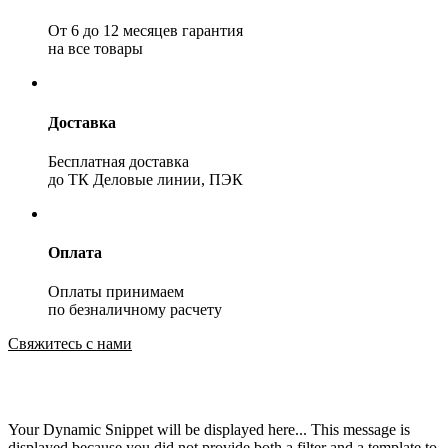
От 6 до 12 месяцев гарантия
на все товары
Доставка
Бесплатная доставка
до ТК Деловые линии, ПЭК
Оплата
Оплаты принимаем
по безналичному расчету
Свяжитесь с нами
Your Dynamic Snippet will be displayed here... This message is
displayed because you did not provide both a filter and a template to