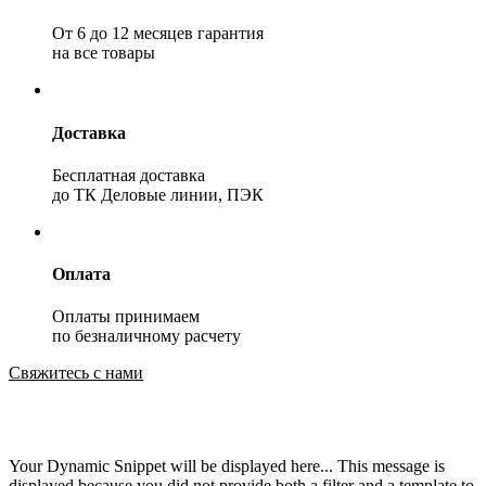
От 6 до 12 месяцев гарантия
на все товары
Доставка
Бесплатная доставка
до ТК Деловые линии, ПЭК
Оплата
Оплаты принимаем
по безналичному расчету
Свяжитесь с нами
Your Dynamic Snippet will be displayed here... This message is
displayed because you did not provide both a filter and a template to