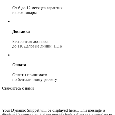
От 6 до 12 месяцев гарантия
на все товары
Доставка
Бесплатная доставка
до ТК Деловые линии, ПЭК
Оплата
Оплаты принимаем
по безналичному расчету
Свяжитесь с нами
Your Dynamic Snippet will be displayed here... This message is
displayed because you did not provide both a filter and a template to