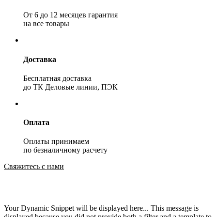
От 6 до 12 месяцев гарантия
на все товары
Доставка
Бесплатная доставка
до ТК Деловые линии, ПЭК
Оплата
Оплаты принимаем
по безналичному расчету
Свяжитесь с нами
Your Dynamic Snippet will be displayed here... This message is
displayed because you did not provide both a filter and a template to