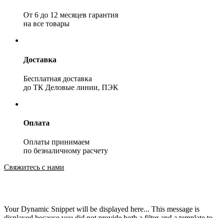
От 6 до 12 месяцев гарантия
на все товары
Доставка
Бесплатная доставка
до ТК Деловые линии, ПЭК
Оплата
Оплаты принимаем
по безналичному расчету
Свяжитесь с нами
Your Dynamic Snippet will be displayed here... This message is
displayed because you did not provide both a filter and a template to