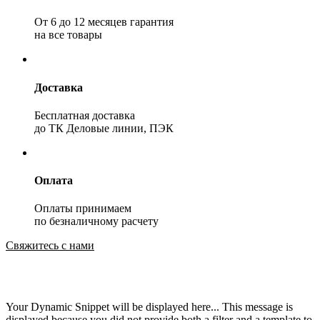
От 6 до 12 месяцев гарантия
на все товары
Доставка
Бесплатная доставка
до ТК Деловые линии, ПЭК
Оплата
Оплаты принимаем
по безналичному расчету
Свяжитесь с нами
Your Dynamic Snippet will be displayed here... This message is
displayed because you did not provide both a filter and a template to