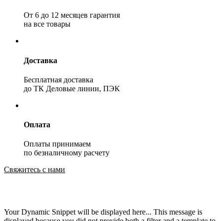
От 6 до 12 месяцев гарантия
на все товары
Доставка
Бесплатная доставка
до ТК Деловые линии, ПЭК
Оплата
Оплаты принимаем
по безналичному расчету
Свяжитесь с нами
Your Dynamic Snippet will be displayed here... This message is
displayed because you did not provide both a filter and a template to