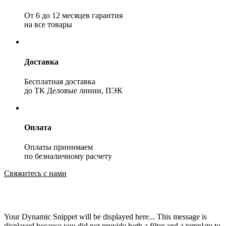
От 6 до 12 месяцев гарантия
на все товары
Доставка
Бесплатная доставка
до ТК Деловые линии, ПЭК
Оплата
Оплаты принимаем
по безналичному расчету
Свяжитесь с нами
Your Dynamic Snippet will be displayed here... This message is
displayed because you did not provide both a filter and a template to