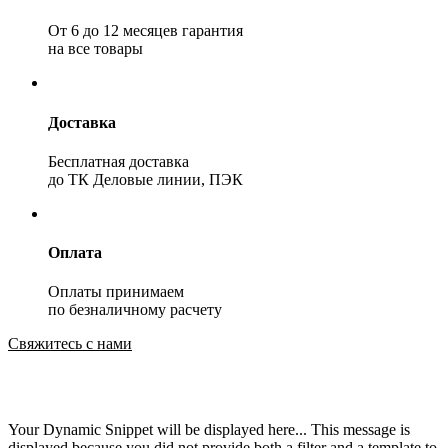
От 6 до 12 месяцев гарантия
на все товары
Доставка
Бесплатная доставка
до ТК Деловые линии, ПЭК
Оплата
Оплаты принимаем
по безналичному расчету
Свяжитесь с нами
Your Dynamic Snippet will be displayed here... This message is
displayed because you did not provide both a filter and a template to