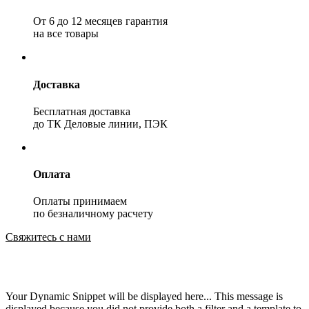
От 6 до 12 месяцев гарантия
на все товары
Доставка
Бесплатная доставка
до ТК Деловые линии, ПЭК
Оплата
Оплаты принимаем
по безналичному расчету
Свяжитесь с нами
Your Dynamic Snippet will be displayed here... This message is
displayed because you did not provide both a filter and a template to