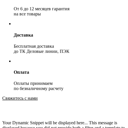
От 6 до 12 месяцев гарантия
на все товары
Доставка
Бесплатная доставка
до ТК Деловые линии, ПЭК
Оплата
Оплаты принимаем
по безналичному расчету
Свяжитесь с нами
Your Dynamic Snippet will be displayed here... This message is
displayed because you did not provide both a filter and a template to