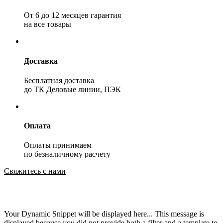
От 6 до 12 месяцев гарантия
на все товары
Доставка
Бесплатная доставка
до ТК Деловые линии, ПЭК
Оплата
Оплаты принимаем
по безналичному расчету
Свяжитесь с нами
Your Dynamic Snippet will be displayed here... This message is
displayed because you did not provide both a filter and a template to