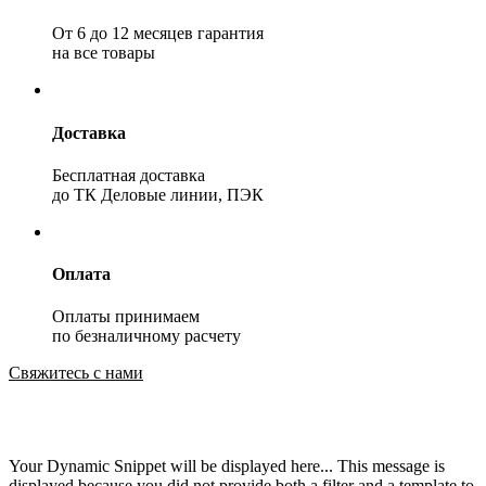
От 6 до 12 месяцев гарантия
на все товары
Доставка
Бесплатная доставка
до ТК Деловые линии, ПЭК
Оплата
Оплаты принимаем
по безналичному расчету
Свяжитесь с нами
Your Dynamic Snippet will be displayed here... This message is
displayed because you did not provide both a filter and a template to