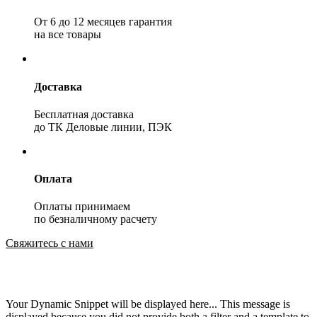
От 6 до 12 месяцев гарантия
на все товары
Доставка
Бесплатная доставка
до ТК Деловые линии, ПЭК
Оплата
Оплаты принимаем
по безналичному расчету
Свяжитесь с нами
Your Dynamic Snippet will be displayed here... This message is
displayed because you did not provide both a filter and a template to