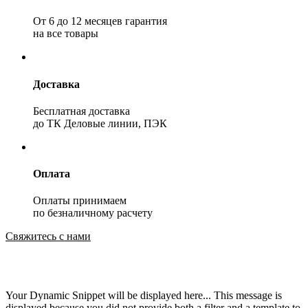
От 6 до 12 месяцев гарантия
на все товары
Доставка
Бесплатная доставка
до ТК Деловые линии, ПЭК
Оплата
Оплаты принимаем
по безналичному расчету
Свяжитесь с нами
Your Dynamic Snippet will be displayed here... This message is
displayed because you did not provide both a filter and a template to