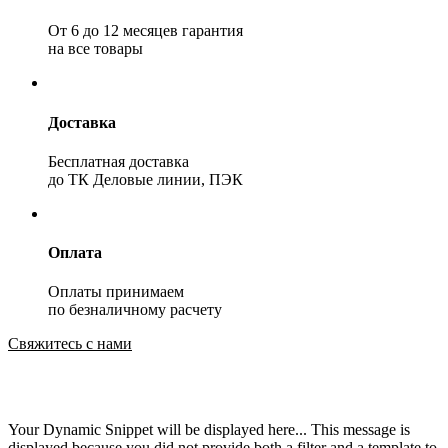
От 6 до 12 месяцев гарантия
на все товары
Доставка
Бесплатная доставка
до ТК Деловые линии, ПЭК
Оплата
Оплаты принимаем
по безналичному расчету
Свяжитесь с нами
Your Dynamic Snippet will be displayed here... This message is
displayed because you did not provide both a filter and a template to