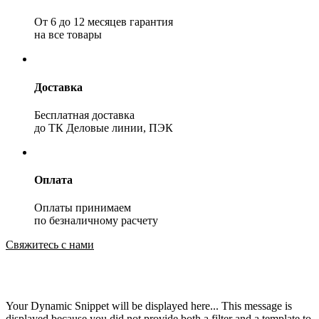
От 6 до 12 месяцев гарантия
на все товары
Доставка
Бесплатная доставка
до ТК Деловые линии, ПЭК
Оплата
Оплаты принимаем
по безналичному расчету
Свяжитесь с нами
Your Dynamic Snippet will be displayed here... This message is
displayed because you did not provide both a filter and a template to