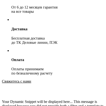
От 6 до 12 месяцев гарантия
на все товары
Доставка
Бесплатная доставка
до ТК Деловые линии, ПЭК
Оплата
Оплаты принимаем
по безналичному расчету
Свяжитесь с нами
Your Dynamic Snippet will be displayed here... This message is
displayed because you did not provide both a filter and a template to