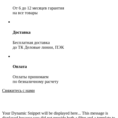
От 6 до 12 месяцев гарантия
на все товары
Доставка
Бесплатная доставка
до ТК Деловые линии, ПЭК
Оплата
Оплаты принимаем
по безналичному расчету
Свяжитесь с нами
Your Dynamic Snippet will be displayed here... This message is
displayed because you did not provide both a filter and a template to