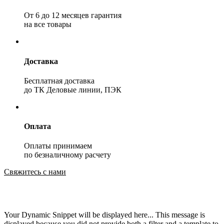
От 6 до 12 месяцев гарантия
на все товары
Доставка
Бесплатная доставка
до ТК Деловые линии, ПЭК
Оплата
Оплаты принимаем
по безналичному расчету
Свяжитесь с нами
Your Dynamic Snippet will be displayed here... This message is
displayed because you did not provide both a filter and a template to