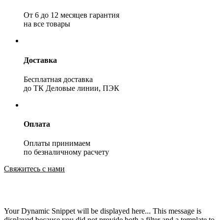
От 6 до 12 месяцев гарантия
на все товары
Доставка
Бесплатная доставка
до ТК Деловые линии, ПЭК
Оплата
Оплаты принимаем
по безналичному расчету
Свяжитесь с нами
Your Dynamic Snippet will be displayed here... This message is
displayed because you did not provide both a filter and a template to