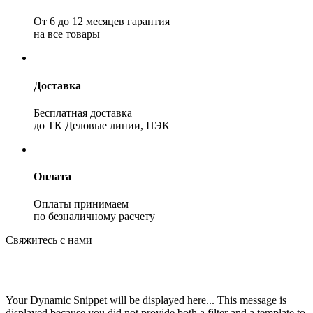
От 6 до 12 месяцев гарантия
на все товары
Доставка
Бесплатная доставка
до ТК Деловые линии, ПЭК
Оплата
Оплаты принимаем
по безналичному расчету
Свяжитесь с нами
Your Dynamic Snippet will be displayed here... This message is
displayed because you did not provide both a filter and a template to