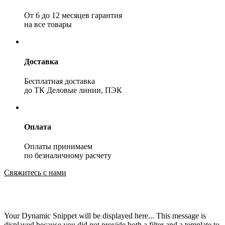
От 6 до 12 месяцев гарантия
на все товары
Доставка
Бесплатная доставка
до ТК Деловые линии, ПЭК
Оплата
Оплаты принимаем
по безналичному расчету
Свяжитесь с нами
Your Dynamic Snippet will be displayed here... This message is
displayed because you did not provide both a filter and a template to