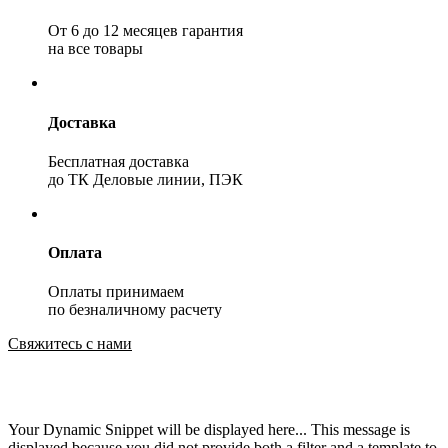
От 6 до 12 месяцев гарантия
на все товары
Доставка
Бесплатная доставка
до ТК Деловые линии, ПЭК
Оплата
Оплаты принимаем
по безналичному расчету
Свяжитесь с нами
Your Dynamic Snippet will be displayed here... This message is
displayed because you did not provide both a filter and a template to