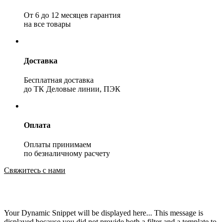
От 6 до 12 месяцев гарантия
на все товары
Доставка
Бесплатная доставка
до ТК Деловые линии, ПЭК
Оплата
Оплаты принимаем
по безналичному расчету
Свяжитесь с нами
Your Dynamic Snippet will be displayed here... This message is
displayed because you did not provide both a filter and a template to