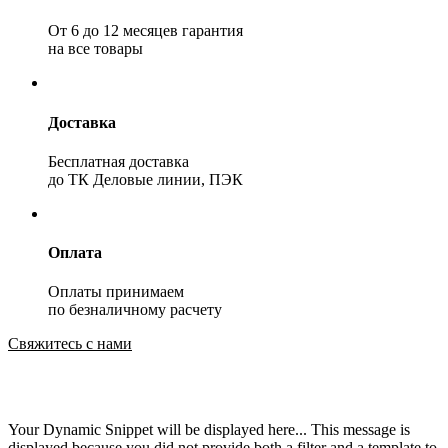
От 6 до 12 месяцев гарантия
на все товары
Доставка
Бесплатная доставка
до ТК Деловые линии, ПЭК
Оплата
Оплаты принимаем
по безналичному расчету
Свяжитесь с нами
Your Dynamic Snippet will be displayed here... This message is
displayed because you did not provide both a filter and a template to