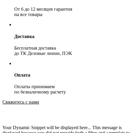
От 6 до 12 месяцев гарантия
на все товары
Доставка
Бесплатная доставка
до ТК Деловые линии, ПЭК
Оплата
Оплаты принимаем
по безналичному расчету
Свяжитесь с нами
Your Dynamic Snippet will be displayed here... This message is
displayed because you did not provide both a filter and a template to