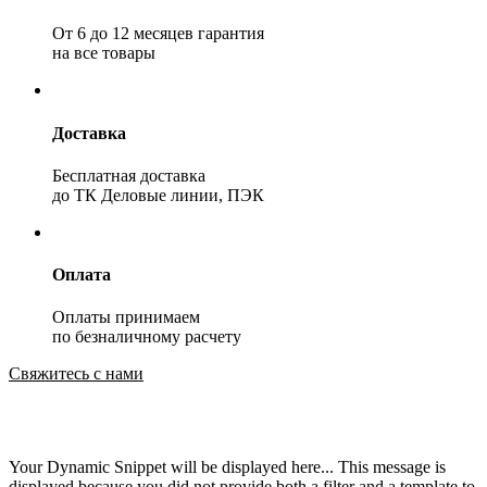
От 6 до 12 месяцев гарантия
на все товары
Доставка
Бесплатная доставка
до ТК Деловые линии, ПЭК
Оплата
Оплаты принимаем
по безналичному расчету
Свяжитесь с нами
Your Dynamic Snippet will be displayed here... This message is
displayed because you did not provide both a filter and a template to