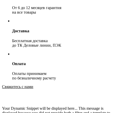
От 6 до 12 месяцев гарантия
на все товары
Доставка
Бесплатная доставка
до ТК Деловые линии, ПЭК
Оплата
Оплаты принимаем
по безналичному расчету
Свяжитесь с нами
Your Dynamic Snippet will be displayed here... This message is
displayed because you did not provide both a filter and a template to