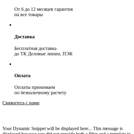
От 6 до 12 месяцев гарантия
на все товары
Доставка
Бесплатная доставка
до ТК Деловые линии, ПЭК
Оплата
Оплаты принимаем
по безналичному расчету
Свяжитесь с нами
Your Dynamic Snippet will be displayed here... This message is
displayed because you did not provide both a filter and a template to