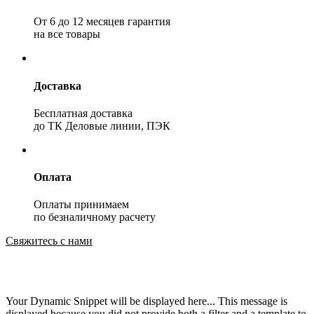
От 6 до 12 месяцев гарантия
на все товары
Доставка
Бесплатная доставка
до ТК Деловые линии, ПЭК
Оплата
Оплаты принимаем
по безналичному расчету
Свяжитесь с нами
Your Dynamic Snippet will be displayed here... This message is
displayed because you did not provide both a filter and a template to