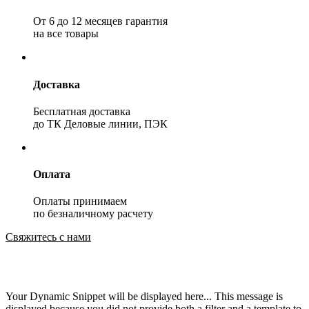
От 6 до 12 месяцев гарантия
на все товары
Доставка
Бесплатная доставка
до ТК Деловые линии, ПЭК
Оплата
Оплаты принимаем
по безналичному расчету
Свяжитесь с нами
Your Dynamic Snippet will be displayed here... This message is
displayed because you did not provide both a filter and a template to