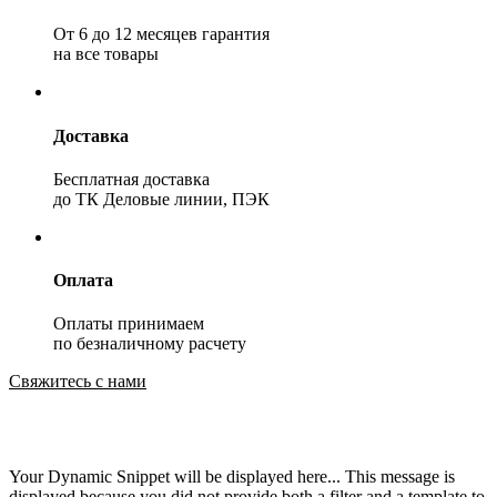
От 6 до 12 месяцев гарантия
на все товары
Доставка
Бесплатная доставка
до ТК Деловые линии, ПЭК
Оплата
Оплаты принимаем
по безналичному расчету
Свяжитесь с нами
Your Dynamic Snippet will be displayed here... This message is
displayed because you did not provide both a filter and a template to