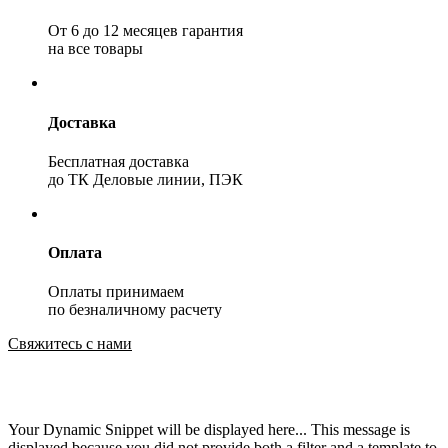
От 6 до 12 месяцев гарантия
на все товары
Доставка
Бесплатная доставка
до ТК Деловые линии, ПЭК
Оплата
Оплаты принимаем
по безналичному расчету
Свяжитесь с нами
Your Dynamic Snippet will be displayed here... This message is
displayed because you did not provide both a filter and a template to