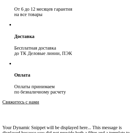
От 6 до 12 месяцев гарантия
на все товары
Доставка
Бесплатная доставка
до ТК Деловые линии, ПЭК
Оплата
Оплаты принимаем
по безналичному расчету
Свяжитесь с нами
Your Dynamic Snippet will be displayed here... This message is
displayed because you did not provide both a filter and a template to