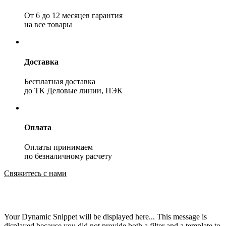
От 6 до 12 месяцев гарантия
на все товары
Доставка
Бесплатная доставка
до ТК Деловые линии, ПЭК
Оплата
Оплаты принимаем
по безналичному расчету
Свяжитесь с нами
Your Dynamic Snippet will be displayed here... This message is
displayed because you did not provide both a filter and a template to