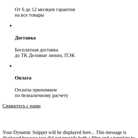
От 6 до 12 месяцев гарантия
на все товары
Доставка
Бесплатная доставка
до ТК Деловые линии, ПЭК
Оплата
Оплаты принимаем
по безналичному расчету
Свяжитесь с нами
Your Dynamic Snippet will be displayed here... This message is
displayed because you did not provide both a filter and a template to